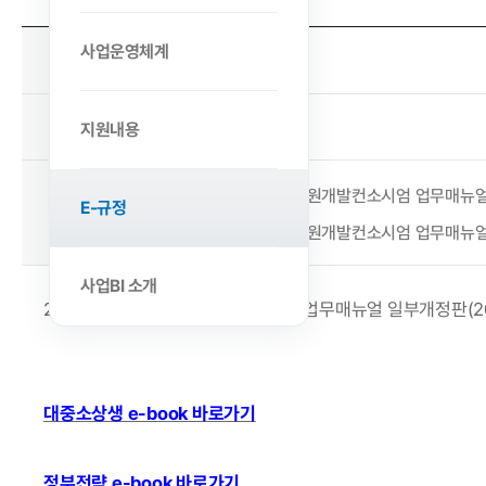
사업운영체계
2024-05-27
작성일
백민희
작성자
지원내용
첨부파일
국가인적자원개발컨소시엄 업무매뉴얼_대중소상
E-규정
국가인적자원개발컨소시엄 업무매뉴얼_정부전략
사업BI 소개
2024년 국가인적자원개발컨소시엄 업무매뉴얼 일부개정판(2025
대중소상생 e-book 바로가기
정부전략 e-book 바로가기