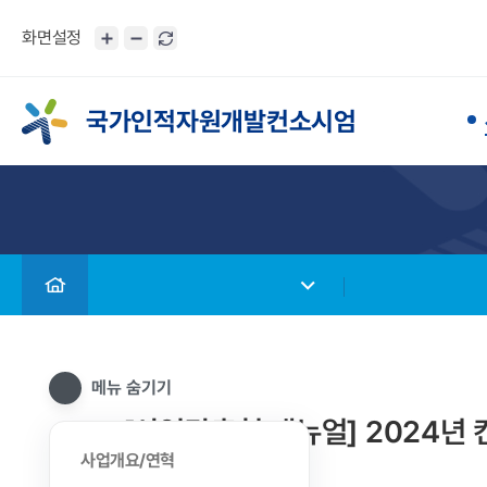
화면설정
국가인적자원개발컨소시엄
메뉴 숨기기
[산업맞춤형 매뉴얼] 2024년
사업개요/연혁