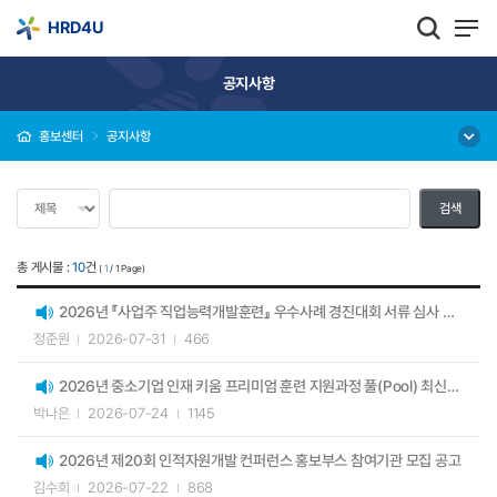
HRD4U
공지사항
홍보센터
공지사항
총 게시물 :
10
건
(
1
/ 1 Page)
2026년 『사업주 직업능력개발훈련』 우수사례 경진대회 서류 심사 결과 공고
정준원
2026-07-31
466
2026년 중소기업 인재 키움 프리미엄 훈련 지원과정 풀(Pool) 최신화 안내
박나은
2026-07-24
1145
2026년 제20회 인적자원개발 컨퍼런스 홍보부스 참여기관 모집 공고
김수희
2026-07-22
868