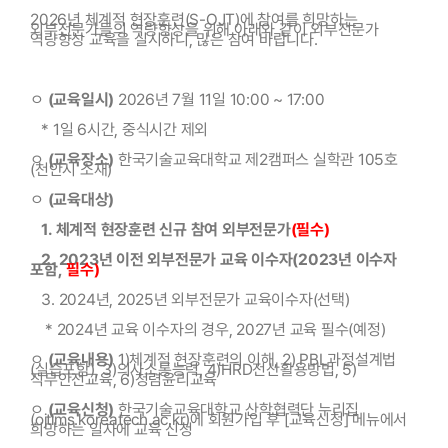
2026년 체계적 현장훈련(S-OJT)에 참여를 희망하는 
외부전문가들의 역량향상을 위해 아래와 같이 외부전문가 
역량향상 교육을 실시하니, 많은 참여 바랍니다.
ㅇ 
(교육일시)
 2026년 7월 11일 10:00 ~ 17:00
   * 1일 6시간, 중식시간 제외
ㅇ 
(교육장소)
 한국기술교육대학교 제2캠퍼스 실학관 105호
(천안시 소재)
ㅇ 
(교육대상)
   1. 체계적 현장훈련 신규 참여 외부전문가
(필수)
   2. 2023년 이전 외부전문가 교육 이수자(2023년 이수자 
포함, 
필수)
   3. 2024년, 2025년 외부전문가 교육이수자(선택)
    * 2024년 교육 이수자의 경우, 2027년 교육 필수(예정)
ㅇ 
(교육내용)
 1)체계적 현장훈련의 이해, 2) PBL과정설계법
(실습포함), 3)의사소통능력, 4)HRD전산활용방법, 5)
직무안전교육, 6)청렴윤리교육
ㅇ 
(교육신청)
 한국기술교육대학교 산학협력단 누리집
(ojtlms.koreatech.ac.kr)에 회원가입 후 [교육신청] 메뉴에서 
희망하는 일자에 교육 신청