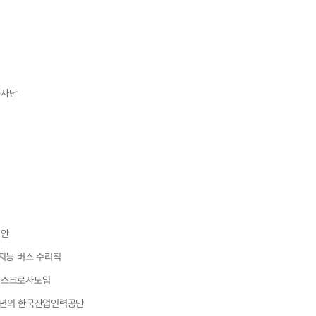
너
봉사단
제안
지능 버스 수리직
에스크로사도입
030년의 한국산업인력공단