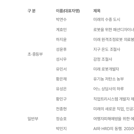
구 분
이름(대표자명)
제목
박연수
미래의 수중 도시
계효민
로봇을 위한 패션디자이
하지윤
미래 원격조정로봇 의료
성윤후
지구 온도 조절사
초·중등부
성시우
감정 조절사
유민서
미래 로봇개발자
황은채
유기농 저탄소 농부
유성은
어느 상담사의 하루
황민구
직업트리시스템 개발자 
천종현
미래의 새로운 직업, 인공
일반부
정승호
여행자피해예방을 위한 
박민지
AI와 HRD의 동행. 2