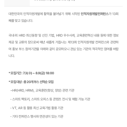
대한민국의 인적자원개발에 활력을 불어넣기 위해 시작된
인적자원개발컨퍼런스
가
13
회
째를 맞고 있습니다
.
국내·외
HRD
최신동향 및 선진 기법
, HRD
우수사례
,
교육훈련
혁신
내용 등에 대한 정보
제공 및 교류의 장으로써 매년 새롭게
거듭나는
제
13
회 인적자원개발 컨퍼런스와 관련하
여 홍보 부스 참여기관을
아래와 같이 공모하오니 관심 있는 기관의 적극적인 참여를 바랍
니다
.
* 모집기간 : 7.3(수) ~ 8.9(금) 18:00
* 모집 대상 : 총 20개 부스 선착순 모집
-
HR(HRD, HRM),
교육훈련
(
향상
,
양성
)
관련 기관
-
스마트 팩토리
,
스마트 오피스 등 콘텐츠 전시 및 체험 가능 기관
-
VT, AR
등 활용 최신 교육기법 활용 기관
-
기타 컨퍼런스 행사와 연관성이 있는 기관