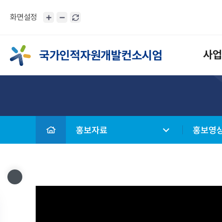
화면설정
국가인적자원개발컨소시엄
사업
홍보자료
홍보영