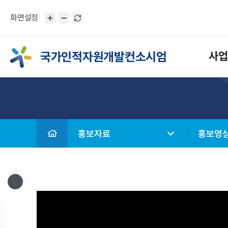
화면설정
국가인적자원개발컨소시엄
사업
홍보자료
홍보영