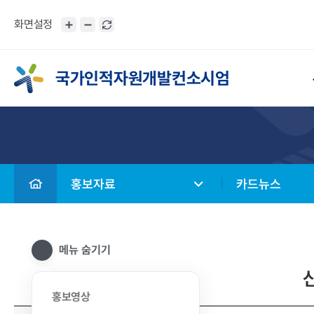
화면설정
국가인적자원개발컨소시엄
홍보자료
카드뉴스
메뉴 숨기기
홍보영상