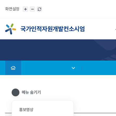
화면설정
국가인적자원개발컨소시엄
메뉴 숨기기
홍보영상