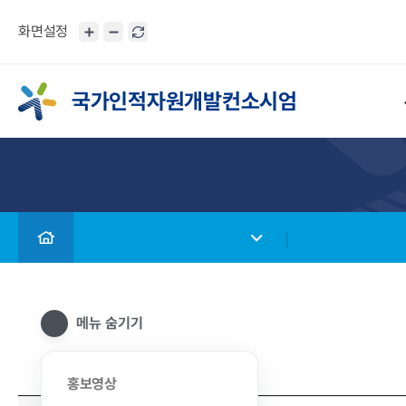
화면설정
국가인적자원개발컨소시엄
메뉴 숨기기
홍보영상