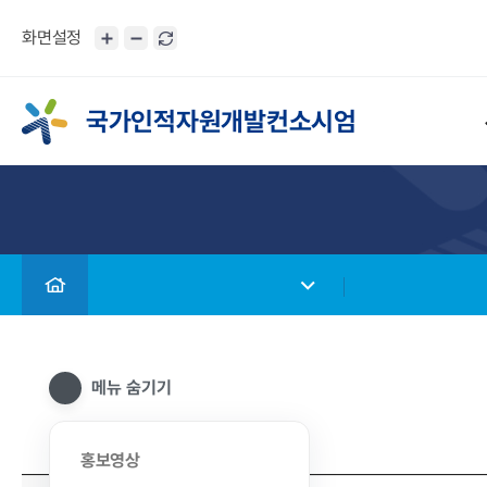
화면설정
국가인적자원개발컨소시엄
메뉴 숨기기
홍보영상