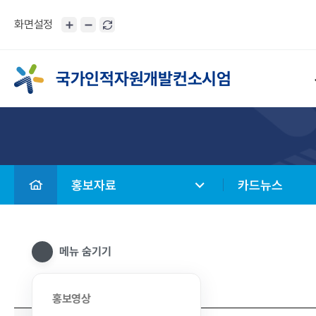
화면설정
국가인적자원개발컨소시엄
홍보자료
카드뉴스
메뉴 숨기기
홍보영상