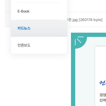
2022-02-15
작성일
E-Book
첨부파일
장려상_정우준.jpg [260174 byte]
카드뉴스
언론보도