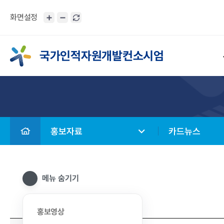
화면설정
국가인적자원개발컨소시엄
홍보자료
카드뉴스
메뉴 숨기기
홍보영상