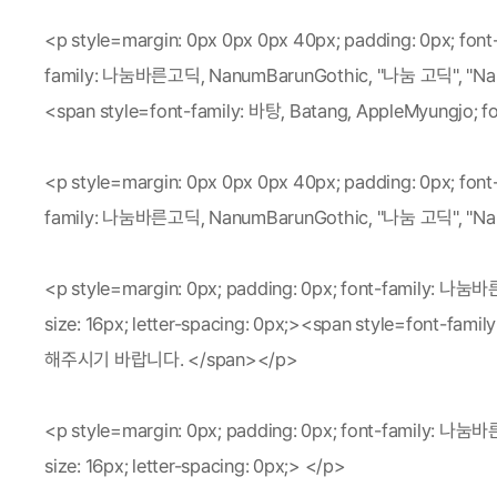
<p style=margin: 0px 0px 0px 40px; padding: 0px; font
family: 나눔바른고딕, NanumBarunGothic, "나눔 고딕", "Nanum G
<span style=font-family: 바탕, Batang, AppleMyungj
<p style=margin: 0px 0px 0px 40px; padding: 0px; font
family: 나눔바른고딕, NanumBarunGothic, "나눔 고딕", "Nanum G
<p style=margin: 0px; padding: 0px; font-family: 나
size: 16px; letter-spacing: 0px;><span style=font-
해주시기 바랍니다. </span></p>

<p style=margin: 0px; padding: 0px; font-family: 나