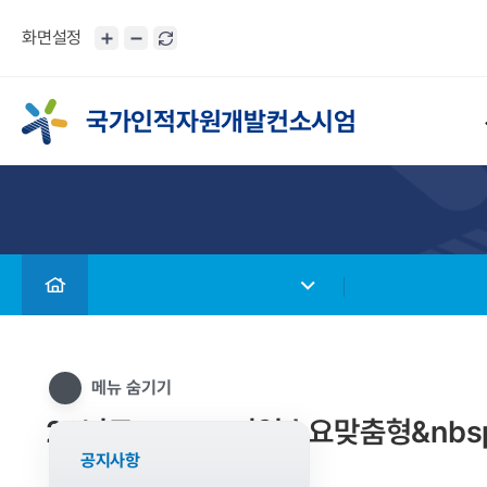
화면설정
국가인적자원개발컨소시엄
메뉴 숨기기
22년도&nbsp;기업수요맞춤형&nbsp
공지사항