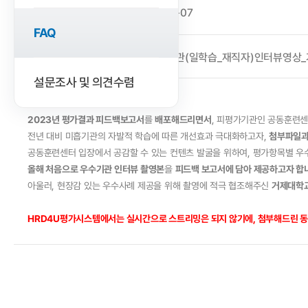
2024-08-07
작성일
FAQ
첨부파일
우수기관(일학습_재직자)인터뷰영상_거제대
설문조사 및 의견수렴
안녕하세요
'훈련성과평가부'
입니다.
2023년 평가결과 피드백보고서
를
배포해드리면서
, 피평가기관인 공동훈련
전년 대비 미흡기관의 자발적 학습에 따른 개선효과 극대화하고자,
첨부파일과
공동훈련센터 입장에서 공감할 수 있는 컨텐츠 발굴을 위하여, 평가항목별 
올해 처음으로 우수기관 인터뷰 촬영본
을
피드백 보고서에 담아 제공하고자 합
아울러, 현장감 있는 우수사례 제공을 위해 촬영에 적극 협조해주신
거제대학교
HRD4U평가시스템에서는 실시간으로 스트리밍은 되지 않기에, 첨부해드린 동