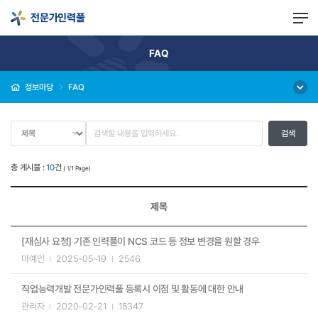
전문가인력풀
FAQ
정보마당
FAQ
총 게시물 :
10
건
(
1
/1 Page)
제목
[재심사 요청] 기존 인력풀이 NCS 코드 등 정보 변경을 원할 경우
마예인
2025-05-19
2546
직업능력개발 전문가인력풀 등록시 이점 및 활동에 대한 안내
관리자
2020-02-21
15347