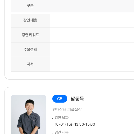
구분
강연 내용
강연 키워드
주요경력
저서
남동득
C5
번개장터 피플실장
강연 날짜
10-01 (Tue) 13:50-15:00
강연 제목