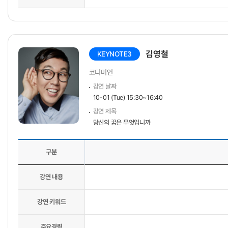
김영철
KEYNOTE3
코디미언
강연 날짜
10-01 (Tue) 15:30~16:40
강연 제목
당신의 꿈은 무엇입니까
구분
강연 내용
강연 키워드
주요경력