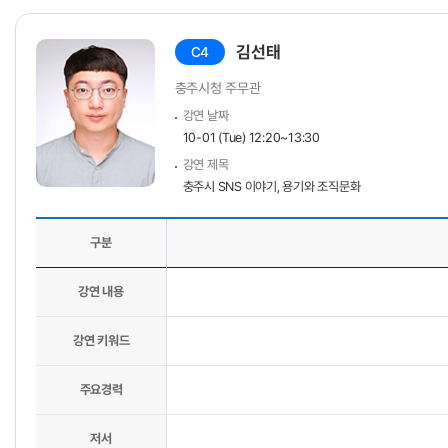
김선태
C4
충주시청 주무관
강연 날짜
10-01 (Tue) 12:20~13:30
강연 제목
충주시 SNS 이야기, 용기와 조직문화
구분
강연 내용
강연 키워드
주요경력
저서