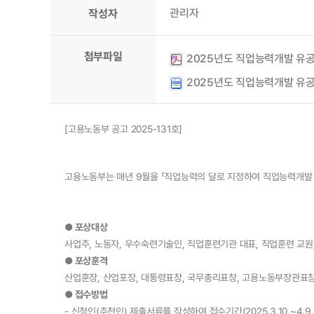
관리자
작성자
첨부파일
2025년도 직업능력개발 유공 포상
2025년도 직업능력개발 유공 포
[고용노동부 공고 2025-131호]
고용노동부는 매년 9월을 「직업능력의 달로 지정하여 직업능력개발 
● 포상대상
사업주, 노동자, 우수숙련기술인, 직업훈련기관 대표, 직업훈련 교원
●
포상훈격
산업훈장, 산업포장, 대통령표창, 국무총리표창, 고용노동부장관표
●
접수방법
- 신청인(추천인) 제출서류를 작성하여 접수기간(2025.3.10.~4.