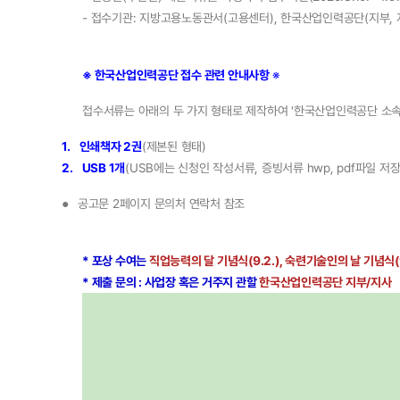
- 접수기관: 지방고용노동관서(고용센터), 한국산업인력공단(지부,
※ 한국산업인력공단 접수 관련 안내사항
※
접수서류는 아래의 두 가지 형태로 제작하여 '한국산업인력공단 소속
1.
인쇄책자 2권
(제본된 형태)
2.
USB 1개
(USB에는 신청인 작성서류, 증빙서류 hwp, pdf파일 저장
●
공고문 2페이지 문의처 연락처 참조
* 포상 수여는
직업능력의 달 기념식(9.2.), 숙련기술인의 날 기념식(9
* 제출 문의 : 사업장 혹은 거주지 관할
한국산업인력공단 지부/지사