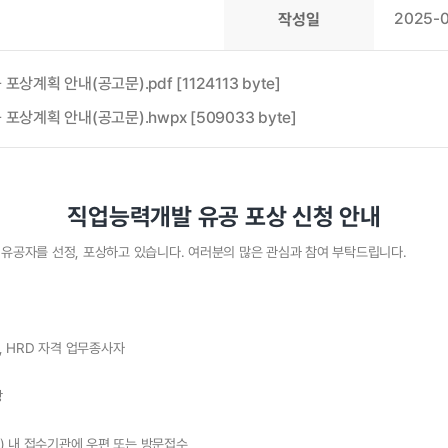
2025-0
작성일
계획 안내(공고문).pdf [1124113 byte]
상계획 안내(공고문).hwpx [509033 byte]
직업능력개발 유공 포상 신청 안내
유공자를 선정, 포상하고 있습니다. 여러분의 많은 관심과 참여 부탁드립니다.
, HRD 자격 업무종사자
창
9.) 내 접수기관에 우편 또는 방문접수