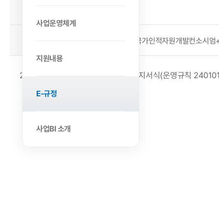
2024-01-25
작성일
사업운영체계
첨부파일
2024년+국가인적자원개발컨소시엄+업무
지원내용
2024년 산업맞춤형 공동훈련센터 별지서식(운영규칙 240101
E-규정
사업BI 소개