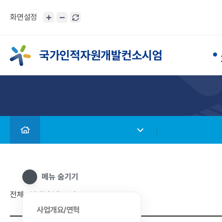
화면설정
국가인적자원개발컨소시엄
메뉴 숨기기
전체 : 10 (
1
/ 1 Page)
사업개요/연혁