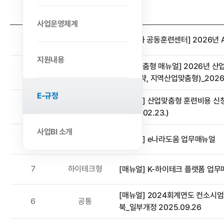
번호
분류
사업운영체계
[AI 특화 공동훈련센터] 2026년
11
공통
지원내용
[산업맞춤형 매뉴얼] 2026년 
10
산업맞춤형
정부전략, 지역산업맞춤형)_2026.
E-규정
[매뉴얼] 산업맞춤형 훈련비용 신
9
산업맞춤형
(2026.02.23.)
사업BI 소개
8
공통
[매뉴얼] e나라도움 업무매뉴얼
7
하이테크형
[매뉴얼] K-하이테크 플랫폼 업
[매뉴얼] 2024회계연도 컨소시
6
공통
북_일부개정 2025.09.26