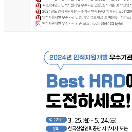
★2024년도 인적자원개발 우수기관 인증_심사기준 및 작성양식_선취
2024년도 인적자원개발 우수기관 인증 FAQ_게재용.hwp [12902
인적자원개발 우수기관 인증_기업 정보제공 및 이용동의서.hwp [67
인적자원개발 우수기관 인증_포스터.pdf [654433 byte]