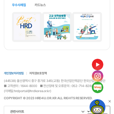
우수사례집
카드뉴스
통합접수
통합접수
능력개발전담 주치의
능력개발전담
주치의
공지사항
홍보센터
개인정보처리방침
저작권보호정책
정기간행물
(44538) 울산광역시 중구 종가로 345(교동) 한국산업인력공단 한국산업인력공단
■ 고객센터 : 1644-8000 ■ 전산장애 및 오류문의 : 052-714-8288
카드뉴스
(이메일:hrdportal@hrdkorea.or.kr)
포토자료
COPYRIGHT © 2023 HRD4U.OR.KR ALL RIGHTS RESERVED.
고객참여
이동