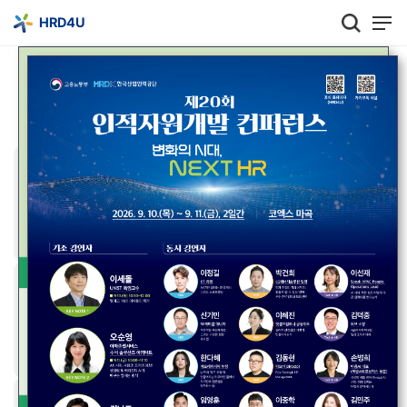
HRD4U
기업직업훈련
HRD콘텐츠
지원시스템
(능력개발전담주치의)
공동훈련센터
국가인적자원개발
성과평가시스템
컨소시엄
직업능력의달
인적자원개발