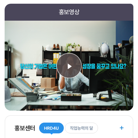
훈련지원
사업소개
홍보영상
사업주직업능력개발훈련
체계적현장훈련
국가인적자원개발컨소시엄
일학습병행
JOBPLUSTV
지역인적자원개발위원회
산업별 인적자원개발위원회
인재키움훈련 과정소개
HRD확산/인프라 지원
직업능력의 달
인적자원개발컨퍼런스
HRD콘텐츠
홍보센터
전문가 인력풀
HRD4U
직업능력의 달
인적자원개발 우수기관인증