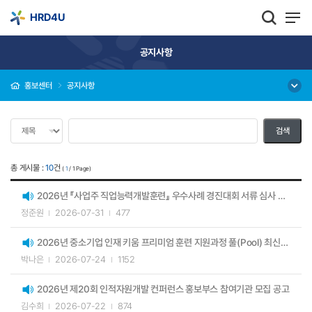
HRD4U
공지사항
홍보센터
공지사항
총 게시물 :
10
건
(
1
/ 1 Page)
2026년 『사업주 직업능력개발훈련』 우수사례 경진대회 서류 심사 결과 공고
정준원
2026-07-31
477
2026년 중소기업 인재 키움 프리미엄 훈련 지원과정 풀(Pool) 최신화 안내
박나은
2026-07-24
1152
2026년 제20회 인적자원개발 컨퍼런스 홍보부스 참여기관 모집 공고
김수희
2026-07-22
874