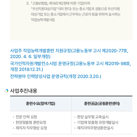
3.
「고용보험법」 제19조제2항에 따른 기업(이하
훈련지원
"우선지원대상기업"이라 한다) 또는 중소기업과 공동으로 우선지원
사업소개
대상기업 또는 중소기업에서 근무하는 근로자 등을 위하여 실시하는
사업주직업능력개발훈련
직업능력개발사업
체계적현장훈련
국가인적자원개발컨소시엄
일학습병행
사업주 직업능력개발훈련 지원규정(고용노동부 고시 제2020-77호,
JOBPLUSTV
2020. 4. 6. 일부개정)
지역인적자원개발위원회
국가인적자원개발컨소시엄 운영규정(고용노동부 고시 제2019-98호,
개정 2019.12.31.)
산업별 인적자원개발위원회
전략분야 인력양성사업 운영규칙(개정 2020.3.20.)
인재키움훈련 과정소개
사업추진내용
HRD확산/인프라 지원
직업능력의 달
훈련수요(참여기업)
훈련공급(공동훈련센터)
인적자원개발컨퍼런스
전문 인력 요청
현장 실무형 교육실시
HRD콘텐츠
현장맞춤형 훈련요청
기업체 맞춤형 과정개발실시
전문가 인력풀
재직자 직무향상 요청
재직자직무향상훈련실시
인적자원개발 우수기관인증