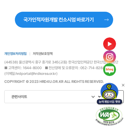
국가인적자원개발 컨소시엄 바로가기
통합접수
통합접수
능력개발전담 주치의
능력개발전담
개인정보처리방침
저작권보호정책
주치의
(44538) 울산광역시 중구 종가로 345(교동) 한국산업인력공단 한국산업인력공단
■ 고객센터 : 1644-8000 ■ 전산장애 및 오류문의 : 052-714-8288
(이메일:hrdportal@hrdkorea.or.kr)
공지사항
홍보센터
COPYRIGHT © 2023 HRD4U.OR.KR ALL RIGHTS RESERVED.
정기간행물
카드뉴스
이동
포토자료
고객참여