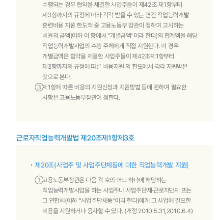
수행되는 경우 협약을 체결한 사업주들이 제42조 제1항부터
제3항까지의 규정에 따라 각각 받을 수 있는 연간 직업능력개발
훈련비용 지원 한도액 중 고용노동부 장관이 정하여 고시하는
비율의 금액(이하 이 항에서 "개별금액"이라 한다)의 합계액을 해당
직업능력개발사업의 수행 주체에게 직접 지원한다. 이 경우
개별금액은 협약을 체결한 사업주들이 제42조제1항부터
제3항까지의 규정에 따른 비용지원 의 한도에서 각각 지원받은
것으로 본다.
③
제1항에 따른 비용의 지원신청과 지원방법 등에 관하여 필요한
사항은 고용노동부장관이 정한다.
근로자직업능력개발법 제20조제1항제3호
HRD4U
제20조(사업주 및 사업주단체등에 대한 직업능력개발 지원)
①
고용노동부장관은 다음 각 호의 어느 하나에 해당하는
직업능력개발사업을 하는 사업주나 사업주단체·근로자단체 또는
HRD4U
그 연합체(이하 "사업주단체등"이라 한다)에게 그 사업에 필요한
비용을 지원하거나 융자할 수 있다. (개정 2010.5.31,2010.6.4)